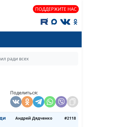
лья
Радмила Спивак
#2128
ПОДДЕРЖИТЕ НАС
Радмила Спивак
#2127
ику
Радмила Спивак
#2126
ушу
Радмила Спивак
#2125
люсь
Радмила Спивак
#2124
ил ради всех
Радмила Спивак
#2123
мной
Андрей Дядченко
#2122
Андрей Дядченко
#2121
Поделиться:
Андрей Дядченко
#2120
а
Андрей Дядченко
#2119
ади
Андрей Дядченко
#2118