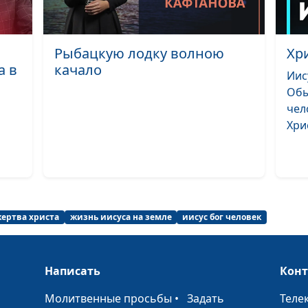
Я люблю Тебя, 
Рыбацкую лодку волною
Хр
Так иногда быв
а в
качало
Иис
Обы
Голгофа
чел
Хрис
Святая Любовь
Разве Мне осы
Землю звёздам
ертва христа
жизнь иисуса на земле
иисус бог человек
Сойди, Святой 
Написать
Кон
Снег отражает
синеву
•
Молитвенные просьбы
•
Задать
Теле