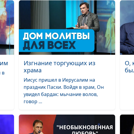
Рыбацкую лодк
волною качало
Познав Творца
безбрежную
любовь
Ты как свет в м
окне
лим
Изгнание торгующих из
О,
Ты - мой Бог
храма
бы
 в
Кто мне на неб
Иисус пришел в Иерусалим на
кто мне на зем
праздник Пасхи. Войдя в храм, Он
увидел бардак: мычание волов,
Как Тебя найти
говор ...
Бог
Она льется за 
Крылья мне да