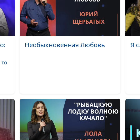
Услышь, услыш
меня, мой Бог!
Господь нас со
в этот мир
о:
Необыкновенная Любовь
Я 
Перед Тобой
склонюсь я в
 то
тишине
Прости, Господ
что не хожу по
водам
Отец Благой, Ты
Свет и Жизнь
Лето Божие