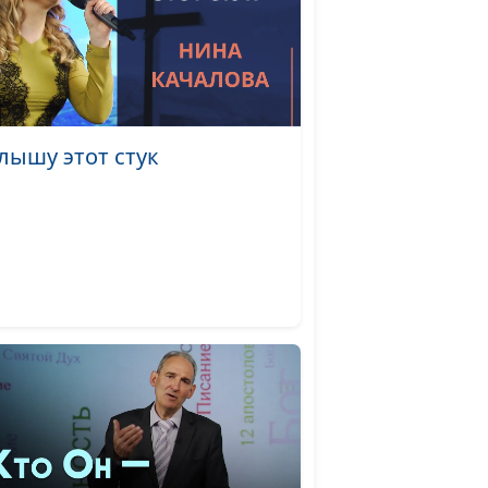
ь
Лола Кафтанова
#2098
здал
Лола Кафтанова
#2097
слышу этот стук
Лола Кафтанова
#2096
ь,
Лола Кафтанова
#2095
 -
Лола Кафтанова
#2094
Маргарита
#2093
Колываенко