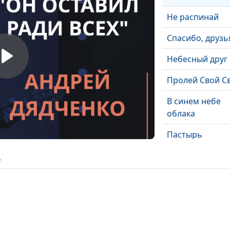
Не распинай
Спасибо, друзь
Небесный друг
Пролей Свой С
В синем небе
облака
Пастырь
Не угасай для Б
ь
Мама моя
В шелесте упа
листа