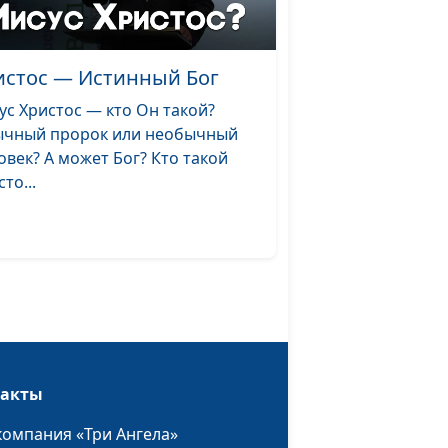
Боже
Маргарита
#2092
Колываенко
истос — Истинный Бог
ает
Маргарита
#2091
Колываенко
ус Христос — кто Он такой?
чный пророк или необычный
Маргарита
#2090
овек? А может Бог? Кто такой
Колываенко
то...
Маргарита
#2089
Колываенко
пать
Маргарита
#2087
и
Колываенко
Дух
Маргарита
#2086
Колываенко
такты
Маргарита
#2085
Колываенко
компания «Три Ангела»