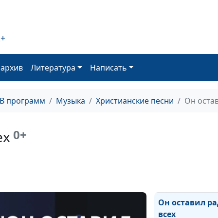
Ты дал мне кры
Храни мой мир
2+
Я иду к Источн
Успокой мою д
оархив
Литература
Написать
Я с Тобой поде
ТВ программ
Музыка
Христианские песни
Он остав
У ног Твоих
Бог всегда со 
0+
ех
Ты...
Я буду славить
Любовь от Бог
Он оставил р
всех