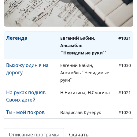
Гори, гори, моя
Евгений Бабин,
#1032
звезда
Ансамбль ``Невидимые
руки``
Легенда
Евгений Бабин,
#1031
Ансамбль
``Невидимые руки``
Выхожу один я на
Евгений Бабин,
#1030
дорогу
Ансамбль ``Невидимые
руки``
На руках подняв
Н.Никитина, Н.Смагина
#1021
Своих детей
Ты - мой покров
Владислав Кучерук
#1020
Иду к Тебе
Андрей Балкан, Лилия
#1019
Носова
Описание програмы
Скачать