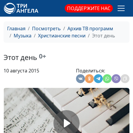
бесконечность»
ПОДДЕРЖИТЕ НАС
Чаша страданий
Лариса Решетова и
#1592
группа «Плюс
бесконечность»
Главная
Посмотреть
Архив ТВ программ
Музыка
Христианские песни
Этот день
Рассвет земли
Лариса Решетова и
#1591
группа «Плюс
бесконечность»
0+
Этот день
Здравствуй, суббота
Лариса Решетова и
#1590
10 августа 2015
Поделиться:
группа «Плюс
бесконечность»
Конечно вы
Лариса Решетова и
#1589
счастливы
группа «Плюс
бесконечность»
Подснежники
Виктория Ахундова
#1588
Словно травы
Виктория Ахундова
#1587