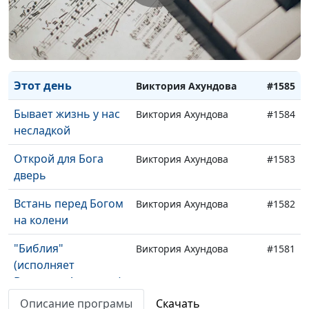
шелестят слова
Напевала песню
Виктория Ахундова
#1586
мама
Этот день
Виктория Ахундова
#1585
Бывает жизнь у нас
Виктория Ахундова
#1584
несладкой
Открой для Бога
Виктория Ахундова
#1583
дверь
Встань перед Богом
Виктория Ахундова
#1582
на колени
"Библия"
Виктория Ахундова
#1581
(исполняет
Виктория Ахундова)
Описание програмы
Скачать