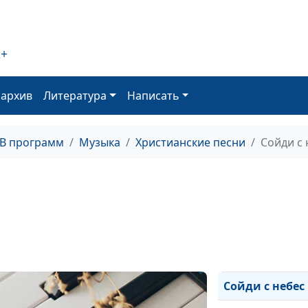
Пред земли
Творцом
2+
Боже, спасибо 
жизнь
оархив
Литература
Написать
Руки к небу
ТВ программ
Музыка
Христианские песни
Сойди с 
Всё в Тебе, Бог
Бог простил
Ты - мой Пасты
Воспой Сион
Вечный и благ
Сойди с небес