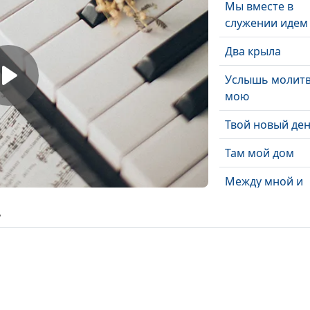
Мы вместе в
служении идем
Два крыла
Услышь молит
мою
Твой новый де
Там мой дом
Между мной и
Тобой
ь
Белоснежною
птицей
Все же так про
Есть у меня до