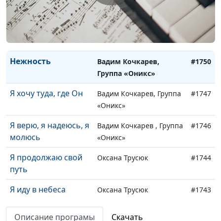
А в небесах
Вадим Кочкарев , Группа
#1752
«Оникс»
Не променяю
Группа «Оникс»
#1751
Нежность
Вадим Кочкарев,
#1750
Группа «Оникс»
Я хочу туда, где Он
Вадим Кочкарев, Группа
#1747
«Оникс»
Я верю, я надеюсь, я
Вадим Кочкарев , Группа
#1746
молюсь
«Оникс»
Я продолжаю свой
Оксана Трусюк
#1744
путь
Я иду в небеса
Оксана Трусюк
#1743
Я полечу
Оксана Трусюк
#1742
Описание програмы
Скачать