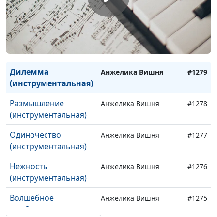
Дети Лаодикии
Анжелика Вишня
#1282
Последний век
Анжелика Вишня
#1281
Душа
Анжелика Вишня
#1280
(инструментальная)
Дилемма
Анжелика Вишня
#1279
(инструментальная)
Размышление
Анжелика Вишня
#1278
(инструментальная)
Одиночество
Анжелика Вишня
#1277
(инструментальная)
Нежность
Анжелика Вишня
#1276
(инструментальная)
Волшебное
Анжелика Вишня
#1275
пробуждение