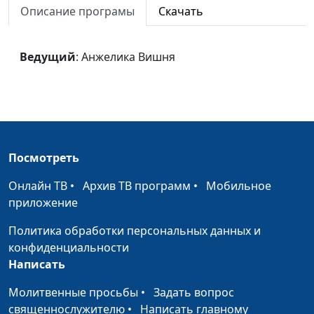
(инструментальная)
Описание програмы
Скачать
Вера, надежда,
Анжелика Вишня
#1274
любовь
Ведущий
: Анжелика Вишня
Душа тоскует
Анжелика Вишня
#1272
Песня льется
Анжелика и Анастасия
#1269
Вишня
Два крыла
Анжелика и Анастасия
#1268
Посмотреть
Вишня
Онлайн ТВ
•
Архив ТВ программ
•
Мобильное
Женщина
Анжелика Вишня
#1267
приложение
Где ты?
Анжелика Вишня
#1266
Политика обработки персональных данных и
конфиденциальности
Мимо текла река
Анжелика Вишня
#1265
Написать
Гимн хвалы
Анжелика Вишня
#1264
Молитвенные просьбы
•
Задать вопрос
священнослужителю
•
Написать главному