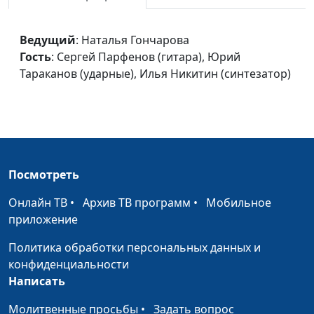
Сергей Парфенов
(гитара), Юрий
Ведущий
: Наталья Гончарова
Тараканов (ударные),
Гость
: Сергей Парфенов (гитара), Юрий
Владислав Лапшин (бас-
Тараканов (ударные), Илья Никитин (синтезатор)
гитара)
Если бы крылья
Наталья Гончарова,
#1539
Сергей Парфенов
(гитара), Юрий
Тараканов (ударные)
Посмотреть
Любовь на камне
Наталья Гончарова,
#1538
Онлайн ТВ
•
Архив ТВ программ
•
Мобильное
Сергей Парфенов
приложение
(гитара), Юрий
Тараканов (ударные)
Политика обработки персональных данных и
конфиденциальности
Мелодия души
Наталья Гончарова,
#1537
Написать
Сергей Парфенов
(гитара), Юрий
Молитвенные просьбы
•
Задать вопрос