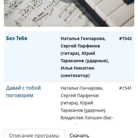
(гитара), Юрий
Тараканов (ударные),
Илья Никитин
(синтезатор)
Без Тебя
Наталья Гончарова,
#1542
Сергей Парфенов
(гитара), Юрий
Тараканов (ударные),
Илья Никитин
(синтезатор)
Давай с тобой
Наталья Гончарова,
#1541
поговорим
Сергей Парфенов
(гитара), Юрий
Тараканов (ударные),
Владислав Лапшин (бас-
гитара)
Описание програмы
Скачать
В мире людей
Наталья Гончарова,
#1540