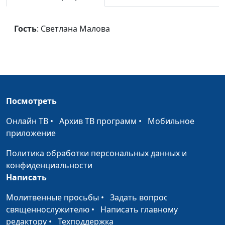
Святая благодать
Любовь Гусева, Дмитрий
#775
Слесаренко
Гость
: Светлана Малова
Великий Бог
Любовь Гусева, Дмитрий
#774
Слесаренко
Легенда
Любовь Гусева, Дмитрий
#773
Слесаренко
Посмотреть
Шалом
Любовь Гусева, Дмитрий
#772
Слесаренко
Онлайн ТВ
•
Архив ТВ программ
•
Мобильное
приложение
Господи, молю,
Виктория Ахундова
#771
помилуй женщину
Политика обработки персональных данных и
конфиденциальности
Года пролетают
Виктория Ахундова
#770
Написать
Вернись домой
Виктория Ахундова
#769
Молитвенные просьбы
•
Задать вопрос
священнослужителю
•
Написать главному
Где найти спасение
Виктория Ахундова
#768
редактору
•
Техподдержка