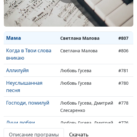
Ты плачешь,
Светлана Малова
#809
Господи
Выбери жизнь
Светлана Малова
#808
Мама
Светлана Малова
#807
Когда в Твои слова
Светлана Малова
#806
вникаю
Аллилуйя
Любовь Гусева
#781
Неуслышанная
Любовь Гусева
#780
песня
Господи, помилуй
Любовь Гусева, Дмитрий
#778
Слесаренко
Лучи любви
Любовь Гусева, Дмитрий
#776
Слесаренко
Описание програмы
Скачать