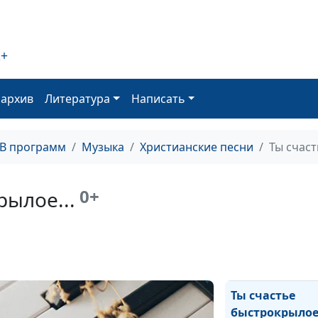
2+
Не печалься, 
человече
оархив
Литература
Написать
Владыко дней 
ТВ программ
Музыка
Христианские песни
Ты счаст
Кто кроме Бога
0+
рылое...
Я недостоин л
Твоей
Ты счастье
быстрокрылое.