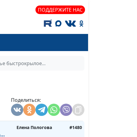
Лариса Терешкина,
ПОДДЕРЖИТЕ НАС
концертмейстер
милый
Евгений Бабин,
#1484
Лариса Терешкина,
концертмейстер
моих
Евгений Бабин,
#1483
Лариса Терешкина,
ье быстрокрылое...
концертмейстер
Евгений Бабин,
#1482
Лариса Терешкина,
концертмейстер
Поделиться:
юбви
Елена Пологова
#1481
Елена Пологова
#1480
..