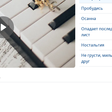
Пробудись
Осанна
Опадает после
лист
Ностальгия
Не грусти, мил
друг
Исчезают все
ь
тревоги
Далеко
Взгляни на кре
Велика, Спасит