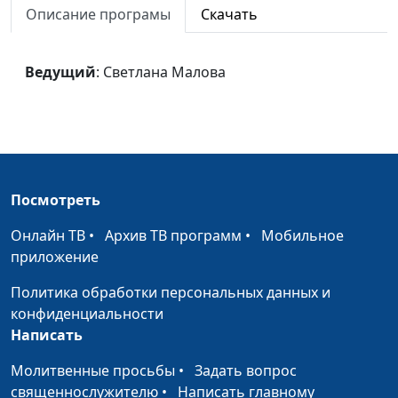
Малова
Описание програмы
Скачать
Исход
Елена Сало, солистка
#1564
Национального
Ведущий
: Светлана Малова
Академического
Большого театра оперы
и балета РБ, Лиза
Василькова,
аккомпанемент
Посмотреть
Battle Hymn of the
Елена Сало, солистка
#1563
Republic
Национального
Онлайн ТВ
•
Архив ТВ программ
•
Мобильное
Академического
приложение
Большого театра оперы
Политика обработки персональных данных и
и балета РБ, Лиза
конфиденциальности
Василькова,
Написать
аккомпанемент
Молитвенные просьбы
•
Задать вопрос
Легенда
Елена Сало, солистка
#1562
священнослужителю
•
Написать главному
Национального