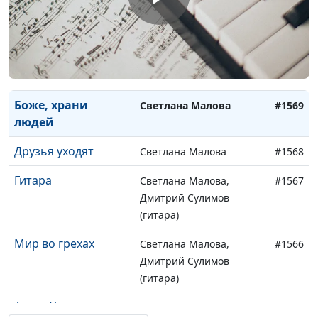
Отче наш
Светлана Малова
#1572
Твоя любовь
Светлана Малова
#1571
Иду вперед по
Светлана Малова
#1570
Божьему пути
Боже, храни
Светлана Малова
#1569
людей
Друзья уходят
Светлана Малова
#1568
Гитара
Светлана Малова,
#1567
Дмитрий Сулимов
(гитара)
Мир во грехах
Светлана Малова,
#1566
Дмитрий Сулимов
(гитара)
Ангел-Хранитель
Светлана Малова, Алёна
#1565