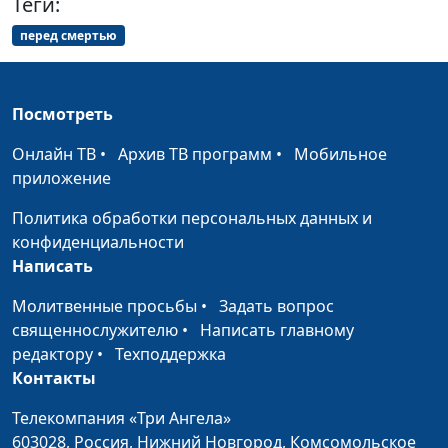
Теги:
Кто мне на небе,
перед смертью
Лола Кафтанова
#2102
кто мне на земле
Как Тебя найти, мой
Лола Кафтанова
#2101
Посмотреть
Бог
Онлайн ТВ
•
Архив ТВ программ
•
Мобильное
Она льется за тебя
Лола Кафтанова
#2100
приложение
Крылья мне дай
Лола Кафтанова
#2099
Политика обработки персональных данных и
конфиденциальности
Услышь, услышь
Лола Кафтанова
#2098
Написать
меня, мой Бог!
Молитвенные просьбы
•
Задать вопрос
Господь нас создал
Лола Кафтанова
#2097
священнослужителю
•
Написать главному
в этот мир
редактору
•
Техподдержка
Контакты
Перед Тобой
Лола Кафтанова
#2096
склонюсь я в
Телекомпания «Три Ангела»
тишине
603028,
Россия, Нижний Новгород,
Комсомольское