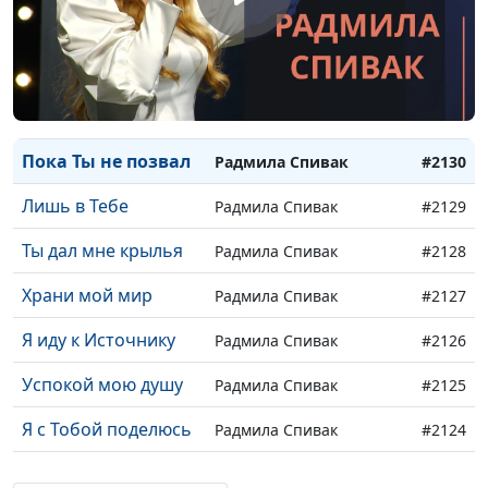
Я хочу, чтобы ты
Анна Клейнос
#2133
понимала
Я хочу идти с Тобой
Анна Клейнос
#2132
Это всё Ты сотворил
Анна Клейнос
#2131
Пока Ты не позвал
Радмила Спивак
#2130
Лишь в Тебе
Радмила Спивак
#2129
Ты дал мне крылья
Радмила Спивак
#2128
Храни мой мир
Радмила Спивак
#2127
Я иду к Источнику
Радмила Спивак
#2126
Успокой мою душу
Радмила Спивак
#2125
Я с Тобой поделюсь
Радмила Спивак
#2124
У ног Твоих
Радмила Спивак
#2123