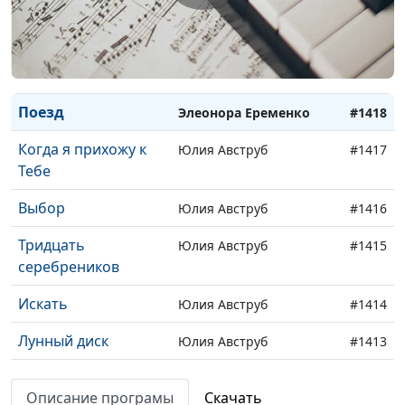
Небесный Царь
Элеонора Еременко
#1421
Звезда Христос
Элеонора Еременко
#1420
Перед рассветом
Элеонора Еременко
#1419
Поезд
Элеонора Еременко
#1418
Когда я прихожу к
Юлия Авструб
#1417
Тебе
Выбор
Юлия Авструб
#1416
Тридцать
Юлия Авструб
#1415
серебреников
Искать
Юлия Авструб
#1414
Лунный диск
Юлия Авструб
#1413
Один другого не
Юлия Авструб
#1412
Описание програмы
Скачать
поймет