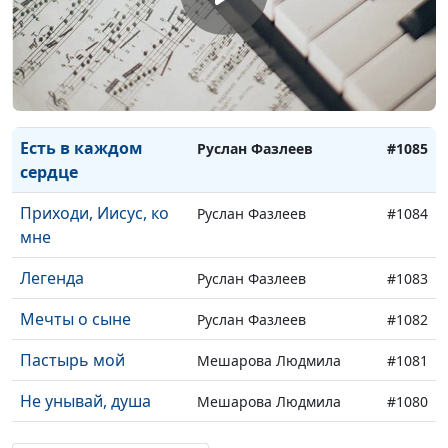
Проклятье века
Руслан Фазлеев
#1088
В тебе Вселенная
Руслан Фазлеев
#1087
Мне любовь твоя
Руслан Фазлеев
#1086
Есть в каждом
Руслан Фазлеев
#1085
сердце
Приходи, Иисус, ко
Руслан Фазлеев
#1084
мне
Легенда
Руслан Фазлеев
#1083
Мечты о сыне
Руслан Фазлеев
#1082
Пастырь мой
Мешарова Людмила
#1081
Не унывай, душа
Мешарова Людмила
#1080
Отзывайся, сердце!
Мешарова Людмила
#1079