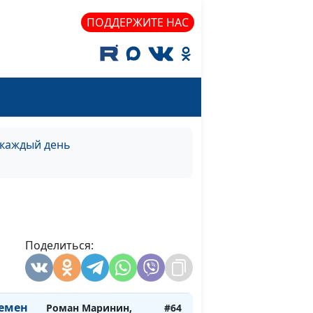
не
Роман Маринин,
#69
ПОДДЕРЖИТЕ НАС
священнослужитель
Роман Маринин,
#68
и
священнослужитель
ма)
Роман Маринин,
#67
и
священнослужитель
 каждый день
ень)
Роман Маринин,
#66
и
священнослужитель
то)
Поделиться:
Роман Маринин,
#65
и
священнослужитель
сна)
ремен
Роман Маринин,
#64