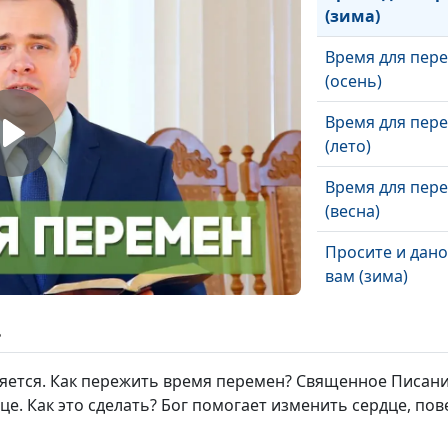
(зима)
Время для пер
(осень)
Время для пер
(лето)
Время для пер
(весна)
Просите и дано
вам (зима)
Просите и дано
ь
вам (осень)
няется. Как пережить время перемен? Священное Писани
Просите и дано
. Как это сделать? Бог помогает изменить сердце, пов
вам (лето)
Просите и дано