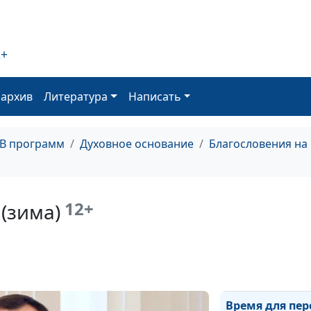
Меняй себя, а 
других (весна)
2+
Материальное
благополучие 
духовность (зи
оархив
Литература
Написать
Материальное
благополучие 
ТВ программ
Духовное основание
Благословения на
духовность (ос
Материальное
благополучие 
12+
(зима)
духовность (ле
Материальное
благополучие 
духовность (ве
Время для пе