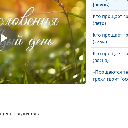
(осень)
Кто прощает г
(лето)
Кто прощает г
(зима)
Кто прощает г
(весна)
«Прощаются те
грехи твои» (ос
«Прощаются те
ь
грехи твои» (ле
«Прощаются те
вященнослужитель
грехи твои» (зи
«Прощаются те