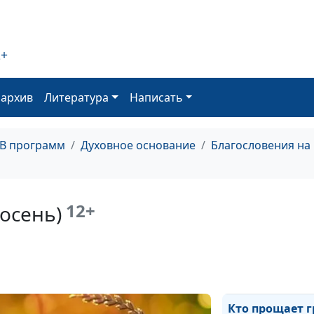
воздержания (л
Цель поста и
воздержания (з
2+
Цель поста и
оархив
Литература
Написать
воздержания (в
Кому нужно по
(осень)
ТВ программ
Духовное основание
Благословения на
Кому нужно по
(лето)
12+
(осень)
Кому нужно по
(зима)
Кому нужно по
(весна)
Кто прощает г