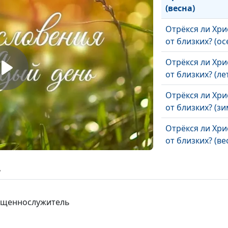
(весна)
Отрёкся ли Хри
от близких? (ос
Отрёкся ли Хри
от близких? (ле
Отрёкся ли Хри
от близких? (зи
Отрёкся ли Хри
от близких? (ве
Сила исцеления
ь
непроститель
грех (осень)
вященнослужитель
Сила исцеления
непроститель