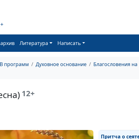
бесов (осень)
Бог, изгоняющ
бесов (лето)
2+
Бог, изгоняющ
оархив
Литература
Написать
бесов (зима)
Бог, изгоняющ
бесов (весна)
ТВ программ
Духовное основание
Благословения на
Притча о сеяте
(осень)
12+
есна)
Притча о сеяте
(лето)
Притча о сеяте
(зима)
Притча о сеят