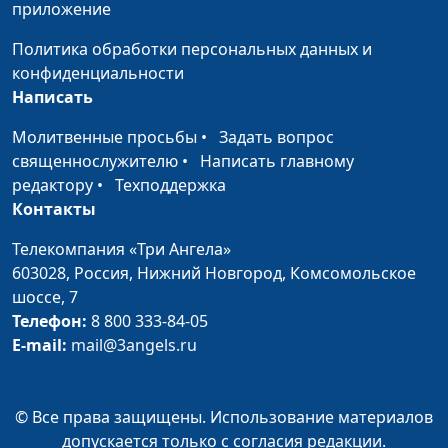
приложение
священнослужитель
Политика обработки персональных данных и
Труд для Господа
Роман Маринин,
#97
конфиденциальности
(весна)
священнослужитель
Написать
Возложи заботы на
Роман Маринин,
#96
Молитвенные просьбы
•
Задать вопрос
Бога (зима)
священнослужитель
священнослужителю
•
Написать главному
редактору
•
Техподдержка
Возложи заботы на
Роман Маринин,
#95
Контакты
Бога (осень)
священнослужитель
Телекомпания «Три Ангела»
Возложи заботы на
Роман Маринин,
#94
603028,
Россия, Нижний Новгород,
Комсомольское
Бога (лето)
священнослужитель
шоссе, 7
Возложи заботы на
Роман Маринин,
#93
Телефон:
8 800 333-84-05
Бога (весна)
священнослужитель
E-mail:
mail@3angels.ru
Свобода или бремя?
Роман Маринин,
#92
(зима)
священнослужитель
© Все права защищены. Использование материалов
допускается только с согласия редакции.
Свобода или бремя?
Роман Маринин,
#91