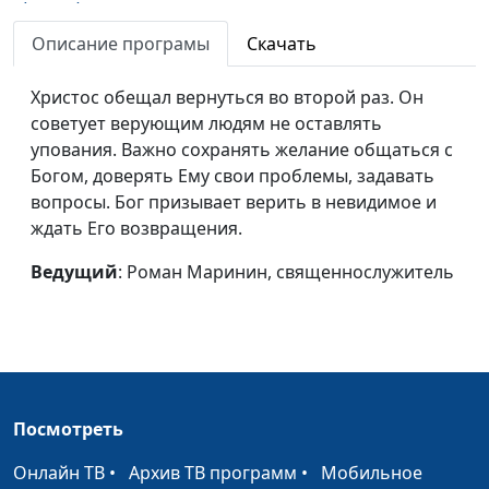
(весна)
священнослужитель
Описание програмы
Скачать
Борьба с искушением
Роман Маринин,
#104
(зима)
священнослужитель
Христос обещал вернуться во второй раз. Он
советует верующим людям не оставлять
Борьба с искушением
Роман Маринин,
#103
упования. Важно сохранять желание общаться с
(осень)
священнослужитель
Богом, доверять Ему свои проблемы, задавать
Борьба с искушением
Роман Маринин,
#102
вопросы. Бог призывает верить в невидимое и
(лето)
священнослужитель
ждать Его возвращения.
Борьба с искушением
Роман Маринин,
#101
Ведущий
: Роман Маринин, священнослужитель
(весна)
священнослужитель
Труд для Господа (зима)
Роман Маринин,
#100
священнослужитель
Труд для Господа
Роман Маринин,
#99
Посмотреть
(осень)
священнослужитель
Онлайн ТВ
•
Архив ТВ программ
•
Мобильное
Труд для Господа (лето)
Роман Маринин,
#98