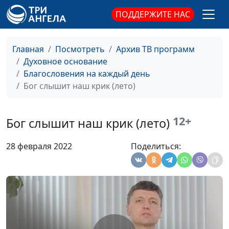
ПОДДЕРЖИТЕ НАС
Когда случаются
Михаил Севастьянов,
#288
несчастья (осень)
священнослужитель
Главная
Посмотреть
Архив ТВ программ
Когда случаются
Михаил Севастьянов,
#287
Духовное основание
несчастья (лето)
священнослужитель
Благословения на каждый день
Когда случаются
Михаил Севастьянов,
#286
Бог слышит наш крик (лето)
несчастья (зима)
священнослужитель
Когда случаются
Михаил Севастьянов,
#285
12+
Бог слышит наш крик (лето)
несчастья (весна)
священнослужитель
28 февраля 2022
Поделиться:
Настоящая вера
Алексей Дедов,
#284
(осень)
священнослужитель
Настоящая вера (лето)
Алексей Дедов,
#283
священнослужитель
Настоящая вера (зима)
Алексей Дедов,
#282