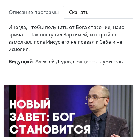
(лето)
священнослужитель
Описание програмы
Скачать
Сила благодарности
Алексей Дедов,
#274
(зима)
священнослужитель
Иногда, чтобы получить от Бога спасение, надо
кричать. Так поступил Вартимей, который не
Сила благодарности
Алексей Дедов,
#273
замолкал, пока Иисус его не позвал к Себе и не
(весна)
священнослужитель
исцелил.
Зачем молиться?
Алексей Дедов,
#272
Ведущий
: Алексей Дедов, священнослужитель
(осень)
священнослужитель
Зачем молиться? (лето)
Алексей Дедов,
#271
священнослужитель
Зачем молиться? (зима)
Алексей Дедов,
#270
священнослужитель
Зачем молиться?
Алексей Дедов,
#269
(весна)
священнослужитель
Ставьте перед собой
Алексей Дедов,
#268