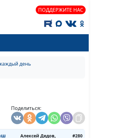
)
священнослужитель
ПОДДЕРЖИТЕ НАС
я
Михаил Севастьянов,
#286
а)
священнослужитель
я
Михаил Севастьянов,
#285
на)
священнослужитель
а
Алексей Дедов,
#284
священнослужитель
 каждый день
а
Алексей Дедов,
#283
священнослужитель
а
Алексей Дедов,
#282
священнослужитель
Поделиться:
а
Алексей Дедов,
#281
священнослужитель
аш
Алексей Дедов,
#280