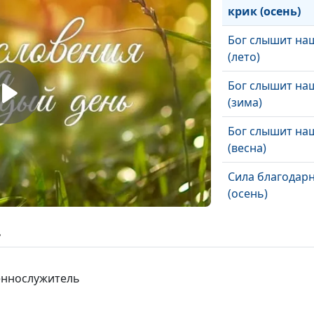
крик (осень)
Бог слышит на
(лето)
Бог слышит на
(зима)
Бог слышит на
(весна)
Сила благодар
(осень)
Сила благодар
ь
(лето)
Сила благодар
щеннослужитель
(зима)
Сила благодар