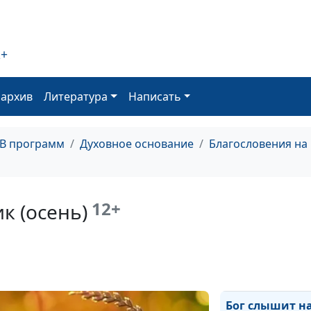
несчастья (лето
Когда случаютс
несчастья (зим
2+
Когда случаютс
оархив
Литература
Написать
несчастья (вес
Настоящая вер
(осень)
ТВ программ
Духовное основание
Благословения на
Настоящая вер
(лето)
12+
к (осень)
Настоящая вер
(зима)
Настоящая вер
(весна)
Бог слышит н