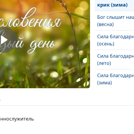
крик (зима)
Бог слышит на
(весна)
Сила благодар
(осень)
Сила благодар
(лето)
Сила благодар
(зима)
Сила благодар
ь
(весна)
Зачем молитьс
щеннослужитель
(осень)
Зачем молитьс