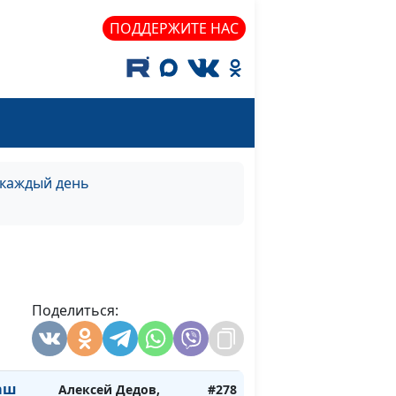
на)
священнослужитель
ПОДДЕРЖИТЕ НАС
а
Алексей Дедов,
#284
священнослужитель
а
Алексей Дедов,
#283
священнослужитель
а
Алексей Дедов,
#282
священнослужитель
 каждый день
а
Алексей Дедов,
#281
священнослужитель
ш крик
Алексей Дедов,
#280
священнослужитель
Поделиться:
ш крик
Алексей Дедов,
#279
священнослужитель
аш
Алексей Дедов,
#278