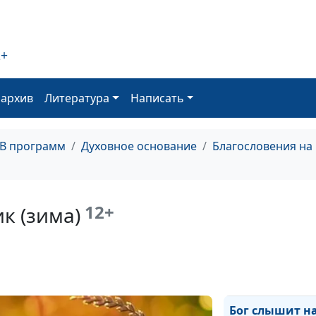
несчастья (вес
Настоящая вер
(осень)
2+
Настоящая вер
оархив
Литература
Написать
(лето)
Настоящая вер
(зима)
ТВ программ
Духовное основание
Благословения на
Настоящая вер
(весна)
12+
к (зима)
Бог слышит на
(осень)
Бог слышит на
(лето)
Бог слышит н