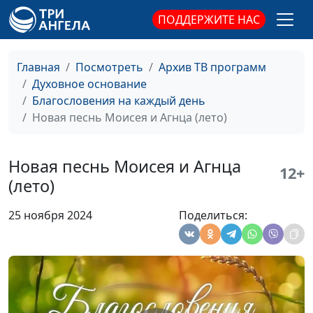
ПОДДЕРЖИТЕ НАС
Главная
Посмотреть
Архив ТВ программ
Духовное основание
Благословения на каждый день
Новая песнь Моисея и Агнца (лето)
Новая песнь Моисея и Агнца
12+
(лето)
25 ноября 2024
Поделиться:
Величественное
Армен Матевосян,
#808
поклонение (осень)
священнослужитель
Величественное
Армен Матевосян,
#807
поклонение (лето)
священнослужитель
Величественное
Армен Матевосян,
#806