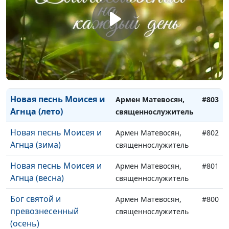
поклонение (зима)
священнослужитель
Величественное
Армен Матевосян,
#805
поклонение (весна)
священнослужитель
Новая песнь Моисея и
Армен Матевосян,
#804
Агнца (осень)
священнослужитель
Новая песнь Моисея и
Армен Матевосян,
#803
Агнца (лето)
священнослужитель
Новая песнь Моисея и
Армен Матевосян,
#802
Агнца (зима)
священнослужитель
Новая песнь Моисея и
Армен Матевосян,
#801
Агнца (весна)
священнослужитель
Бог святой и
Армен Матевосян,
#800
превознесенный
священнослужитель
(осень)