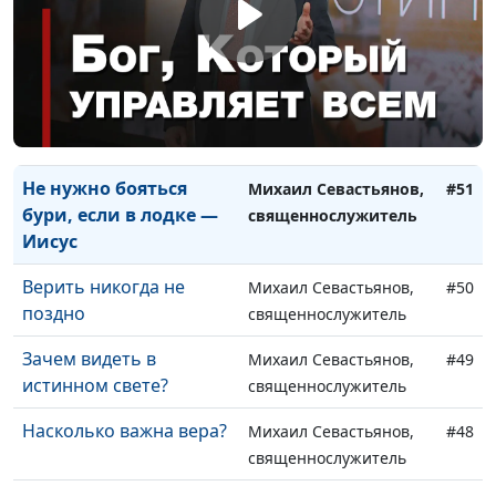
Пасха — Христос,
Михаил Севастьянов,
#53
закланный за нас
священнослужитель
Мы — дети, мы — не
Михаил Севастьянов,
#52
боги
священнослужитель
Не нужно бояться
Михаил Севастьянов,
#51
бури, если в лодке —
священнослужитель
Иисус
Верить никогда не
Михаил Севастьянов,
#50
поздно
священнослужитель
Зачем видеть в
Михаил Севастьянов,
#49
истинном свете?
священнослужитель
Насколько важна вера?
Михаил Севастьянов,
#48
священнослужитель