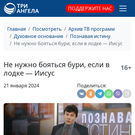
ПОДДЕРЖИТЕ НАС
Сотворение мира.
Михаил Севастьянов,
#60
Ненаучный трактат
священнослужитель
Главная
Посмотреть
Архив ТВ программ
Сотворение мира или
Михаил Севастьянов,
#59
Духовное основание
Познавая истину
эволюция?
священнослужитель
Не нужно бояться бури, если в лодке — Иисус
Для Бога нет
Михаил Севастьянов,
#58
недостойных
священнослужитель
Не нужно бояться бури, если в
16+
Что оскверняет
Михаил Севастьянов,
#57
лодке — Иисус
человека
священнослужитель
21 января 2024
Поделиться:
Предназначение:
Михаил Севастьянов,
#56
рожденный летать
священнослужитель
На горе Преображения
Михаил Севастьянов,
#55
священнослужитель
На пути к
Михаил Севастьянов,
#54
совершенству
священнослужитель