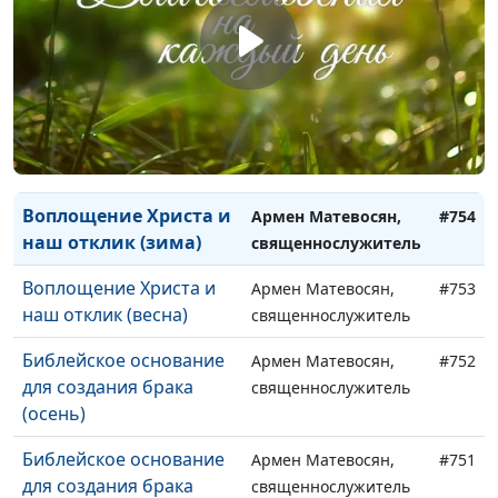
(весна)
священнослужитель
Воплощение Христа и
Армен Матевосян,
#756
наш отклик (осень)
священнослужитель
Воплощение Христа и
Армен Матевосян,
#755
наш отклик (лето)
священнослужитель
Воплощение Христа и
Армен Матевосян,
#754
наш отклик (зима)
священнослужитель
Воплощение Христа и
Армен Матевосян,
#753
наш отклик (весна)
священнослужитель
Библейское основание
Армен Матевосян,
#752
для создания брака
священнослужитель
(осень)
Библейское основание
Армен Матевосян,
#751
для создания брака
священнослужитель