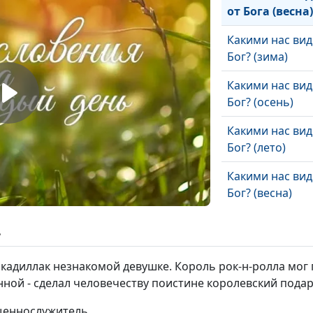
от Бога (весна)
Какими нас вид
Бог? (зима)
Какими нас вид
Бог? (осень)
Какими нас вид
Бог? (лето)
Какими нас вид
Бог? (весна)
Везет ли веру
ь
(зима)
кадиллак незнакомой девушке. Король рок-н-ролла мог
Везет ли веру
енной - сделал человечеству поистине королевский подар
(осень)
ященнослужитель
Везет ли веру