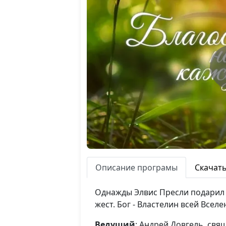
Описание програмы
Скачат
Однажды Элвис Пресли подарил 
жест. Бог - Властелин всей Всел
Ведущий
: Андрей Довгель, св