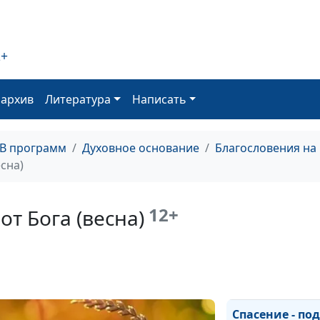
(зима)
Забота Бога о 
(осень)
2+
Забота Бога о 
оархив
Литература
Написать
(лето)
Забота Бога о 
(весна)
ТВ программ
Духовное основание
Благословения на
есна)
Спасение - под
от Бога (зима)
12+
от Бога (весна)
Спасение - под
от Бога (осень)
Спасение - под
от Бога (лето)
Спасение - по