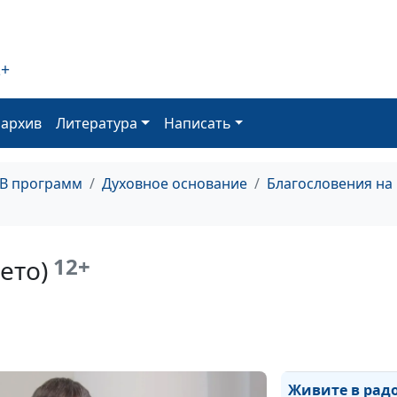
(зима)
Зачем молитьс
(весна)
2+
Ставьте перед 
оархив
Литература
Написать
цели (осень)
Ставьте перед 
цели (лето)
ТВ программ
Духовное основание
Благословения на
Ставьте перед 
цели (зима)
12+
ето)
Ставьте перед 
цели (весна)
Живите в радо
(осень)
Живите в рад