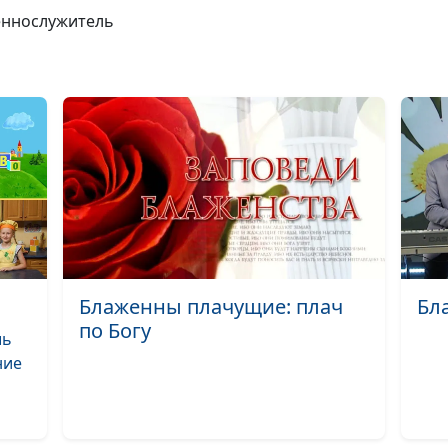
щеннослужитель
молодых (осень
Бог поддержив
молодых (лето)
Бог поддержив
молодых (зима)
Бог поддержив
молодых (весна
Когда нет над
(осень)
Блаженны плачущие: плач
Бл
Когда нет над
по Богу
шь
(лето)
ние
Когда нет над
(зима)