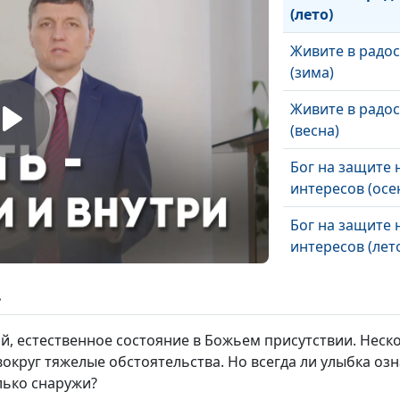
(лето)
Живите в радо
(зима)
Живите в радо
(весна)
Бог на защите
интересов (осе
Бог на защите
интересов (лет
Бог на защите
ь
интересов (зим
й, естественное состояние в Божьем присутствии. Неско
Бог на защите
вокруг тяжелые обстоятельства. Но всегда ли улыбка оз
интересов (вес
лько снаружи?
Бог поддержив