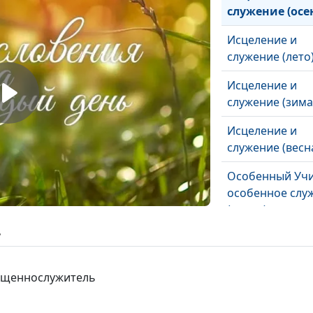
служение (осе
Исцеление и
служение (лето
Исцеление и
служение (зима
Исцеление и
служение (весн
Особенный Учи
особенное слу
(осень)
ь
Особенный Учи
особенное слу
(лето)
вященнослужитель
Особенный Учи