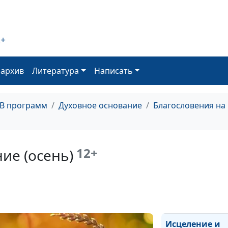
Безотказность
христианина и 
миссия (зима)
2+
Безотказность
христианина и 
оархив
Литература
Написать
миссия (весна)
Кто близок ко 
(осень)
ТВ программ
Духовное основание
Благословения на
Кто близок ко 
(лето)
12+
ие (осень)
Кто близок ко 
(зима)
Кто близок ко 
(весна)
Исцеление и