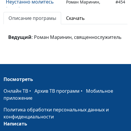
Неустанно молитесь
Роман Маринин,
#454
(зима)
священнослужитель
Описание програмы
Скачать
Неустанно молитесь
Роман Маринин,
#453
(весна)
священнослужитель
Ведущий
: Роман Маринин, священнослужитель
Обращение Закхея
Роман Маринин,
#452
(осень)
священнослужитель
Обращение Закхея
Роман Маринин,
#451
(лето)
священнослужитель
Обращение Закхея
Роман Маринин,
#450
Посмотреть
(зима)
священнослужитель
Онлайн ТВ
•
Архив ТВ программ
•
Мобильное
Обращение Закхея
Роман Маринин,
#449
приложение
(весна)
священнослужитель
Политика обработки персональных данных и
Раб богатства (осень)
Роман Маринин,
#448
конфиденциальности
священнослужитель
Написать