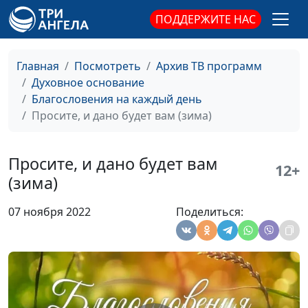
(осень)
священнослужитель
ПОДДЕРЖИТЕ НАС
Всегда радуйтесь (лето)
Александр Синицын,
#467
священнослужитель
Главная
Посмотреть
Архив ТВ программ
Духовное основание
Всегда радуйтесь (зима)
Александр Синицын,
#466
Благословения на каждый день
священнослужитель
Просите, и дано будет вам (зима)
Всегда радуйтесь
Александр Синицын,
#465
(весна)
священнослужитель
Просите, и дано будет вам
12+
Любовь к Богу: какая
Александр Синицын,
#464
(зима)
она? (осень)
священнослужитель
07 ноября 2022
Поделиться:
Любовь к Богу: какая
Александр Синицын,
#463
она? (лето)
священнослужитель
Любовь к Богу: какая
Александр Синицын,
#462
она? (зима)
священнослужитель
Любовь к Богу: какая
Александр Синицын,
#461