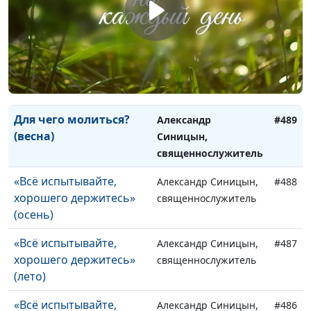
(осень)
священнослужитель
Для чего молиться?
Александр Синицын,
#491
(лето)
священнослужитель
Для чего молиться?
Александр Синицын,
#490
(зима)
священнослужитель
Для чего молиться?
Александр
#489
(весна)
Синицын,
священнослужитель
«Всё испытывайте,
Александр Синицын,
#488
хорошего держитесь»
священнослужитель
(осень)
«Всё испытывайте,
Александр Синицын,
#487
хорошего держитесь»
священнослужитель
(лето)
«Всё испытывайте,
Александр Синицын,
#486