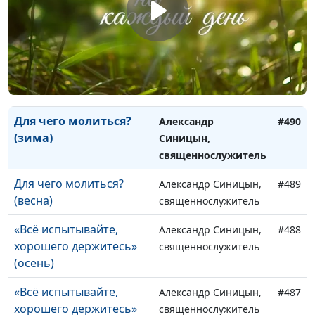
(весна)
священнослужитель
Для чего молиться?
Александр Синицын,
#492
(осень)
священнослужитель
Для чего молиться?
Александр Синицын,
#491
(лето)
священнослужитель
Для чего молиться?
Александр
#490
(зима)
Синицын,
священнослужитель
Для чего молиться?
Александр Синицын,
#489
(весна)
священнослужитель
«Всё испытывайте,
Александр Синицын,
#488
хорошего держитесь»
священнослужитель
(осень)
«Всё испытывайте,
Александр Синицын,
#487
хорошего держитесь»
священнослужитель