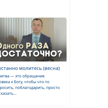
те,
Александр Синицын,
#485
священнослужитель
сна)
 к
Александр Синицын,
#484
священнослужитель
 к
Александр Синицын,
#483
(лето)
священнослужитель
 к
Александр Синицын,
#482
устанно молитесь (весна)
священнослужитель
итва — это обращение
овека к Богу, чтобы что-то
 к
росить, поблагодарить, просто
Александр Синицын,
#481
казать...
священнослужитель