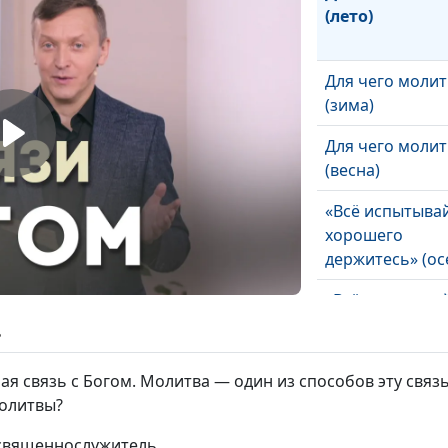
(лето)
Для чего молит
(зима)
Для чего молит
(весна)
«Всё испытывай
хорошего
держитесь» (ос
«Всё испытывай
хорошего
ь
держитесь» (ле
 связь с Богом. Молитва — один из способов эту связь
«Всё испытывай
молитвы?
хорошего
держитесь» (зи
 священнослужитель