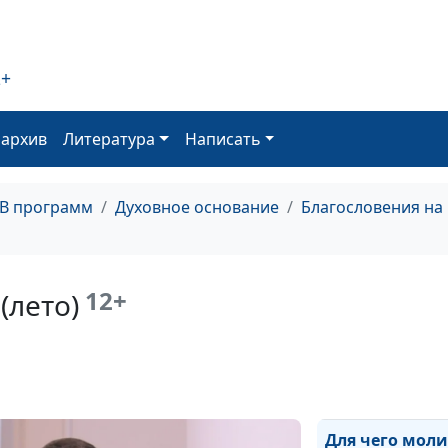
небесах? (зима)
Кто окажется н
небесах? (весна
2+
Любить или бо
оархив
Литература
Написать
(осень)
Любить или бо
(лето)
ТВ программ
Духовное основание
Благословения на
Любить или бо
(зима)
12+
(лето)
Любить или бо
(весна)
Для чего молит
(осень)
Для чего моли