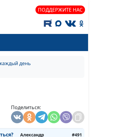
священнослужитель
ПОДДЕРЖИТЕ НАС
а
Александр Синицын,
#497
)
священнослужитель
яться?
Александр Синицын,
#496
священнослужитель
яться?
Александр Синицын,
#495
священнослужитель
 каждый день
яться?
Александр Синицын,
#494
священнослужитель
яться?
Александр Синицын,
#493
священнослужитель
Поделиться:
ься?
Александр Синицын,
#492
священнослужитель
ться?
Александр
#491