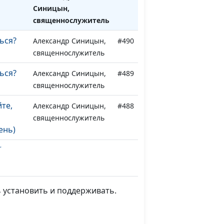
Синицын,
священнослужитель
ься?
Александр Синицын,
#490
священнослужитель
ься?
Александр Синицын,
#489
священнослужитель
те,
Александр Синицын,
#488
священнослужитель
ень)
те,
Александр Синицын,
#487
священнослужитель
то)
 установить и поддерживать.
те,
Александр Синицын,
#486
священнослужитель
ма)