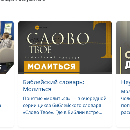
«Всё испытывай
хорошего
держитесь» (ве
Как относиться
пророчествам?
(осень)
Как относиться
пророчествам? 
Как относиться
Библейский словарь:
Не
пророчествам?
Молиться
Мол
(зима)
Понятие «молиться» — в очередной
чел
Как относиться
а
серии цикла библейского словаря
поп
пророчествам?
«Слово Твоё». Где в Библии встре...
расс
(весна)