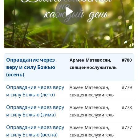
надежды (лето)
священнослужитель
Бог будущей славы и
Армен Матевосян,
#782
надежды (зима)
священнослужитель
Бог будущей славы и
Армен Матевосян,
#781
надежды (весна)
священнослужитель
Оправдание через
Армен Матевосян,
#780
веру и силу Божью
священнослужитель
(осень)
Оправдание через веру
Армен Матевосян,
#779
и силу Божью (лето)
священнослужитель
Оправдание через веру
Армен Матевосян,
#778
и силу Божью (зима)
священнослужитель
Оправдание через веру
Армен Матевосян,
#777
и силу Божью (весна)
священнослужитель