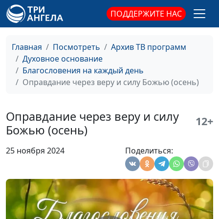
верных (зима)
священнослужитель
ПОДДЕРЖИТЕ НАС
Сила Бога в жизни
Армен Матевосян,
#789
верных (весна)
священнослужитель
Главная
Посмотреть
Архив ТВ программ
Духовное основание
Пламя Божьей любви
Армен Матевосян,
#788
Благословения на каждый день
(осень)
священнослужитель
Оправдание через веру и силу Божью (осень)
Пламя Божьей любви
Армен Матевосян,
#787
(лето)
священнослужитель
Оправдание через веру и силу
12+
Пламя Божьей любви
Армен Матевосян,
#786
Божью (осень)
(зима)
священнослужитель
25 ноября 2024
Поделиться:
Пламя Божьей любви
Армен Матевосян,
#785
(весна)
священнослужитель
Бог будущей славы и
Армен Матевосян,
#784
надежды (осень)
священнослужитель
Бог будущей славы и
Армен Матевосян,
#783