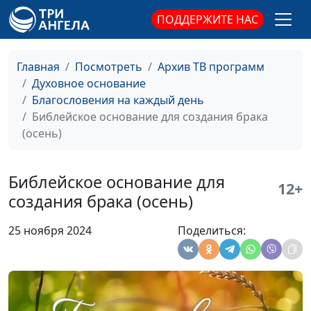
Величие Христа в
Армен Матевосян,
#762
ПОДДЕРЖИТЕ НАС
нашей жизни (зима)
священнослужитель
Величие Христа в
Армен Матевосян,
#761
Главная
Посмотреть
Архив ТВ программ
нашей жизни (весна)
священнослужитель
Духовное основание
Благословения на каждый день
По жизни с верой
Армен Матевосян,
#760
Библейское основание для создания брака
(осень)
священнослужитель
(осень)
По жизни с верой (лето)
Армен Матевосян,
#759
священнослужитель
Библейское основание для
12+
По жизни с верой
Армен Матевосян,
#758
создания брака (осень)
(зима)
священнослужитель
25 ноября 2024
Поделиться:
По жизни с верой
Армен Матевосян,
#757
(весна)
священнослужитель
Воплощение Христа и
Армен Матевосян,
#756
наш отклик (осень)
священнослужитель