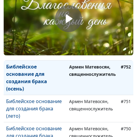
Воплощение Христа и
Армен Матевосян,
#755
наш отклик (лето)
священнослужитель
Воплощение Христа и
Армен Матевосян,
#754
наш отклик (зима)
священнослужитель
Воплощение Христа и
Армен Матевосян,
#753
наш отклик (весна)
священнослужитель
Библейское
Армен Матевосян,
#752
основание для
священнослужитель
создания брака
(осень)
Библейское основание
Армен Матевосян,
#751
для создания брака
священнослужитель
(лето)
Библейское основание
Армен Матевосян,
#750
для создания брака
священнослужитель