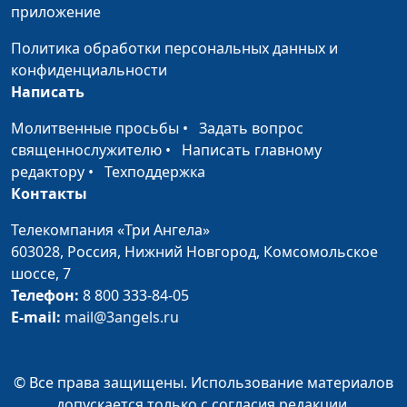
приложение
Богом (зима)
священнослужитель
Политика обработки персональных данных и
Честные отношения с
Алексей Дедов,
#177
конфиденциальности
Богом (весна)
священнослужитель
Написать
Что дает мне Бог?
Алексей Дедов,
#176
Молитвенные просьбы
•
Задать вопрос
(осень)
священнослужитель
священнослужителю
•
Написать главному
Что дает мне Бог?
Алексей Дедов,
#175
редактору
•
Техподдержка
(лето)
священнослужитель
Контакты
Что дает мне Бог?
Телекомпания «Три Ангела»
Алексей Дедов,
#174
(зима)
603028,
Россия, Нижний Новгород,
Комсомольское
священнослужитель
шоссе, 7
Что дает мне Бог?
Алексей Дедов,
#173
Телефон:
8 800 333-84-05
(весна)
священнослужитель
E-mail:
mail@3angels.ru
Как трудиться с Богом?
Алексей Дедов,
#172
(осень)
священнослужитель
© Все права защищены. Использование материалов
допускается только с согласия редакции.
Как трудиться с Богом?
Алексей Дедов,
#171