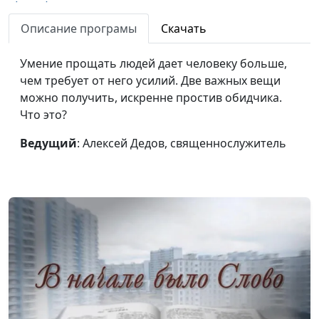
(зима)
священнослужитель
Описание програмы
Скачать
Бог сражается за тебя
Алексей Дедов,
#217
(весна)
священнослужитель
Умение прощать людей дает человеку больше,
чем требует от него усилий. Две важных вещи
Как выбрать путь и не
Алексей Дедов,
#216
можно получить, искренне простив обидчика.
отступить от Бога?
священнослужитель
Что это?
(осень)
Ведущий
: Алексей Дедов, священнослужитель
Как выбрать путь и не
Алексей Дедов,
#215
отступить от Бога?
священнослужитель
(лето)
Как выбрать путь и не
Алексей Дедов,
#214
отступить от Бога?
священнослужитель
(зима)
Как выбрать путь и не
Алексей Дедов,
#213
отступить от Бога?
священнослужитель
(весна)