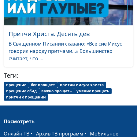
дело (весна)
священнослужитель
Бог любит всех
Алексей Дедов,
#184
одинаково (осень)
священнослужитель
Притчи Христа. Десять дев
Бог любит всех
Алексей Дедов,
#183
одинаково (лето)
священнослужитель
В Священном Писании сказано: «Все сие Иисус
говорил народу притчами...» Большинство
Бог любит всех
Алексей Дедов,
#182
считает, что ...
одинаково (зима)
священнослужитель
Теги:
Бог любит всех
Алексей Дедов,
#181
одинаково (весна)
священнослужитель
прощение
бог прощает
притчи иисуса христа
прощение обид
важно прощать
умение прощать
Честные отношения с
Алексей Дедов,
#180
притчи о прощении
Богом (осень)
священнослужитель
Честные отношения с
Алексей Дедов,
#179
Посмотреть
Богом (лето)
священнослужитель
Онлайн ТВ
•
Архив ТВ программ
•
Мобильное
Честные отношения с
Алексей Дедов,
#178