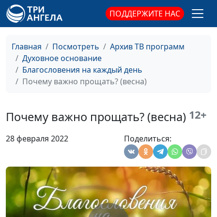
ПОДДЕРЖИТЕ НАС
Бог, который близок к
Алексей Дедов,
#230
нам (зима)
священнослужитель
Главная
Посмотреть
Архив ТВ программ
Бог, который близок к
Алексей Дедов,
#229
Духовное основание
нам (весна)
священнослужитель
Благословения на каждый день
Духовный рост
Алексей Дедов,
#228
Почему важно прощать? (весна)
человека (осень)
священнослужитель
Духовный рост
Алексей Дедов,
#227
12+
Почему важно прощать? (весна)
человека (лето)
священнослужитель
28 февраля 2022
Поделиться:
Духовный рост
Алексей Дедов,
#226
человека (зима)
священнослужитель
Духовный рост
Алексей Дедов,
#225
человека (весна)
священнослужитель
Почему важно
Алексей Дедов,
#224