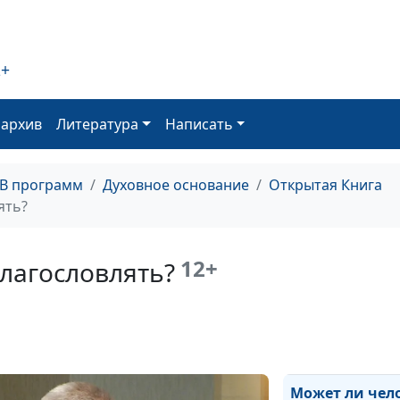
2+
Пророк Иона: ч
если не слушат
оархив
Литература
Написать
Кто окажется в
ТВ программ
Духовное основание
Открытая Книга
ять?
Ропот и недово
жизни верующ
12+
лагословлять?
Доверяя Богу, 
тупика
Может ли чел