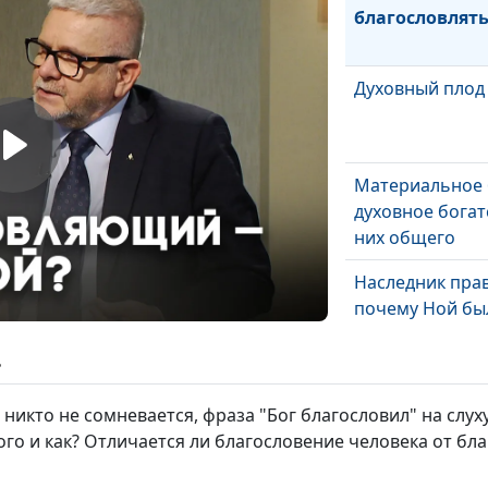
благословлять
Духовный плод 
Материальное 
духовное богатс
них общего
Наследник пра
почему Ной был
другие нет
ь
 никто не сомневается, фраза "Бог благословил" на слух
С Богом или бе
кого и как? Отличается ли благословение человека от б
причины всем
потопа