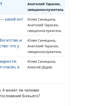
?
Анатолий Тарасюк,
священнослужитель
— какой он?
Юлия Синицына,
#1515
Анатолий Тарасюк,
священнослужитель
богатство и
Юлия Синицына,
#1514
тво: что у
Анатолий Тарасюк,
священнослужитель
ведности:
Юлия Синицына,
#1513
 спасён, а
Алексей Дедов,
священнослужитель,
магистр молодежного
служения
у. А может ли человек
з Него:
Юлия Синицына,
#1512
лагословения Божьего?
ирного
Алексей Дедов,
священнослужитель,