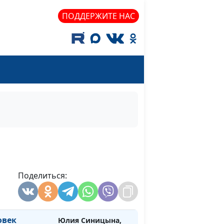
Анатолий Тарасюк,
ПОДДЕРЖИТЕ НАС
священнослужитель
то будет,
Юлия Синицына,
#1520
ь Бога
Анатолий Тарасюк,
священнослужитель
 раю?
Юлия Синицына,
#1519
Анатолий Тарасюк,
священнослужитель
льство в
Юлия Синицына,
#1518
его
Анатолий Тарасюк,
священнослужитель
выходить из
Поделиться:
Юлия Синицына,
#1517
Анатолий Тарасюк,
священнослужитель
овек
Юлия Синицына,
#1516