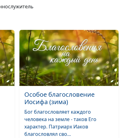
еннослужитель
Как принимать
решения?
От неудач — к 
Особое благословение
Иосифа (зима)
Изменить жизн
Бог благословляет каждого
с помощью Бог
человека на земле - таков Его
характер. Патриарх Иаков
благословлял сво...