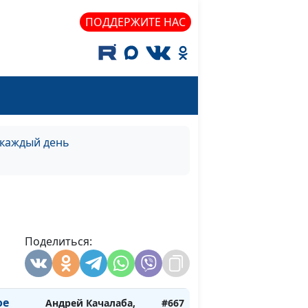
Андрей Качалаба,
#672
ПОДДЕРЖИТЕ НАС
ех?
священнослужитель
Андрей Качалаба,
#671
ех?
священнослужитель
Андрей Качалаба,
#670
 каждый день
ех?
священнослужитель
Андрей Качалаба,
#669
ех?
священнослужитель
Поделиться:
е
Андрей Качалаба,
#668
ень)
священнослужитель
ое
Андрей Качалаба,
#667