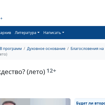
Жизнь ради
богатства — гр
(осень)
2+
Жизнь ради
богатства — гр
оархив
Литература
Написать
(лето)
Жизнь ради
ТВ программ
Духовное основание
Благословения на
богатства — гр
ето)
(зима)
Жизнь ради
12+
дество? (лето)
богатства — гр
(весна)
Будет ли второ
Рождество? (ос
Будет ли втор