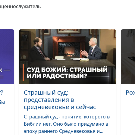
вященнослужитель
(осень)
Давайте, и даст
(лето)
Давайте, и даст
(зима)
Давайте, и даст
(весна)
Когда всё плохо
видишь только
у?
Страшный суд:
Ро
плохое (осень)
представления в
бы
Когда всё плохо
средневековье и сейчас
видишь только
Страшный суд - понятие, которого в
плохое (лето)
Библии нет. Оно было придумано в
эпоху раннего Средневековья и...
Когда всё плохо