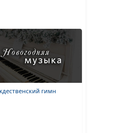
священнослужитель
ся вам
Андрей Качалаба,
#659
священнослужитель
ся вам
Андрей Качалаба,
#658
священнослужитель
ся вам
Андрей Качалаба,
#657
священнослужитель
. Если
Андрей Качалаба,
#656
священнослужитель
ждественский гимн
. Если
Андрей Качалаба,
#655
священнослужитель
. Если
Андрей Качалаба,
#654