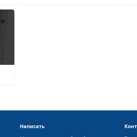
видишь только
плохое (зима)
Когда всё плохо
видишь только
плохое (весна)
Кто такой нас
герой? (осень)
Кто такой нас
герой? (лето)
Кто такой нас
герой? (зима)
Кто такой нас
герой? (весна)
Написать
Кон
Когда мы меня