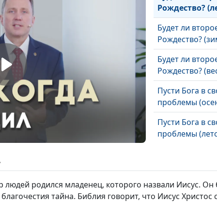
Рождество? (л
Будет ли второ
Рождество? (зи
Будет ли второ
Рождество? (ве
Пусти Бога в с
проблемы (осе
Пусти Бога в с
проблемы (лето
Пусти Бога в с
ь
проблемы (зим
мир людей родился младенец, которого назвали Иисус. 
Пусти Бога в с
 благочестия тайна. Библия говорит, что Иисус Христос 
проблемы (вес
Давайте, и даст