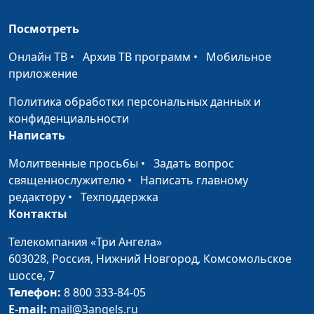
(лето)
священнослужитель
Посмотреть
Борьба с искушением
Роман Маринин,
#101
(весна)
Онлайн ТВ
•
Архив ТВ программ
•
Мобильное
священнослужитель
приложение
Труд для Господа (зима)
Роман Маринин,
#100
Политика обработки персональных данных и
священнослужитель
конфиденциальности
Труд для Господа
Роман Маринин,
#99
Написать
(осень)
священнослужитель
Молитвенные просьбы
•
Задать вопрос
Труд для Господа (лето)
Роман Маринин,
#98
священнослужителю
•
Написать главному
священнослужитель
редактору
•
Техподдержка
Контакты
Труд для Господа
Роман Маринин,
#97
(весна)
священнослужитель
Телекомпания «Три Ангела»
603028,
Россия, Нижний Новгород,
Комсомольское
Возложи заботы на
Роман Маринин,
#96
шоссе, 7
Бога (зима)
священнослужитель
Телефон:
8 800 333-84-05
E-mail:
mail@3angels.ru
Возложи заботы на
Роман Маринин,
#95