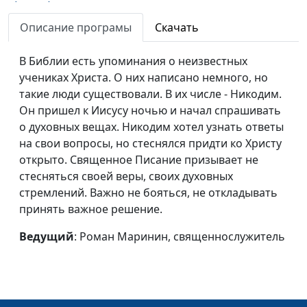
(весна)
священнослужитель
Описание програмы
Скачать
Невидимая защита
Роман Маринин,
#108
(зима)
священнослужитель
В Библии есть упоминания о неизвестных
учениках Христа. О них написано немного, но
Невидимая защита
Роман Маринин,
#107
такие люди существовали. В их числе - Никодим.
(осень)
священнослужитель
Он пришел к Иисусу ночью и начал спрашивать
Невидимая защита
Роман Маринин,
#106
о духовных вещах. Никодим хотел узнать ответы
(лето)
священнослужитель
на свои вопросы, но стеснялся придти ко Христу
открыто. Священное Писание призывает не
Невидимая защита
Роман Маринин,
#105
стесняться своей веры, своих духовных
(весна)
священнослужитель
стремлений. Важно не бояться, не откладывать
принять важное решение.
Борьба с искушением
Роман Маринин,
#104
(зима)
священнослужитель
Ведущий
: Роман Маринин, священнослужитель
Борьба с искушением
Роман Маринин,
#103
(осень)
священнослужитель
Борьба с искушением
Роман Маринин,
#102