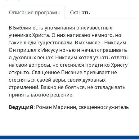
(лето)
священнослужитель
Описание програмы
Скачать
Вера в невидимое
Роман Маринин,
#109
(весна)
священнослужитель
В Библии есть упоминания о неизвестных
учениках Христа. О них написано немного, но
Невидимая защита
Роман Маринин,
#108
такие люди существовали. В их числе - Никодим.
(зима)
священнослужитель
Он пришел к Иисусу ночью и начал спрашивать
Невидимая защита
Роман Маринин,
#107
о духовных вещах. Никодим хотел узнать ответы
(осень)
священнослужитель
на свои вопросы, но стеснялся придти ко Христу
открыто. Священное Писание призывает не
Невидимая защита
Роман Маринин,
#106
стесняться своей веры, своих духовных
(лето)
священнослужитель
стремлений. Важно не бояться, не откладывать
принять важное решение.
Невидимая защита
Роман Маринин,
#105
(весна)
священнослужитель
Ведущий
: Роман Маринин, священнослужитель
Борьба с искушением
Роман Маринин,
#104
(зима)
священнослужитель
Борьба с искушением
Роман Маринин,
#103