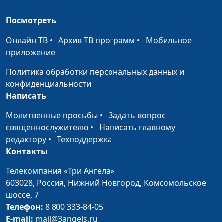
(осень)
священнослужитель
Посмотреть
Борьба с искушением
Роман Маринин,
#102
(лето)
Онлайн ТВ
•
Архив ТВ программ
•
Мобильное
священнослужитель
приложение
Борьба с искушением
Роман Маринин,
#101
Политика обработки персональных данных и
(весна)
священнослужитель
конфиденциальности
Труд для Господа (зима)
Роман Маринин,
#100
Написать
священнослужитель
Молитвенные просьбы
•
Задать вопрос
Труд для Господа
Роман Маринин,
#99
священнослужителю
•
Написать главному
(осень)
священнослужитель
редактору
•
Техподдержка
Контакты
Труд для Господа (лето)
Роман Маринин,
#98
священнослужитель
Телекомпания «Три Ангела»
603028,
Россия, Нижний Новгород,
Комсомольское
Труд для Господа
Роман Маринин,
#97
шоссе, 7
(весна)
священнослужитель
Телефон:
8 800 333-84-05
E-mail:
mail@3angels.ru
Возложи заботы на
Роман Маринин,
#96