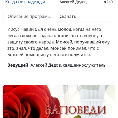
Когда нет надежды
Алексей Дедов,
#249
(весна)
священнослужитель
Описание програмы
Скачать
Добрые дела во имя
Алексей Дедов,
#248
Бога (осень)
священнослужитель
Иисус Навин был очень молод, когда на него
легла сложная задача организовать военную
Добрые дела во имя
Алексей Дедов,
#247
защиту своего народа. Моисей, поручивший ему
Бога (лето)
священнослужитель
это, знал, что делал. Моисей понимал, что с
Добрые дела во имя
Алексей Дедов,
#246
Божьей помощью у него все получится.
Бога (зима)
священнослужитель
Ведущий
: Алексей Дедов, священнослужитель
Добрые дела во имя
Алексей Дедов,
#245
Бога (весна)
священнослужитель
Бог верен тебе (осень)
Алексей Дедов,
#244
священнослужитель
Бог верен тебе (лето)
Алексей Дедов,
#243
священнослужитель