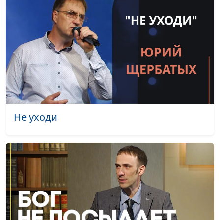
Почему важно
Алексей Дедов,
#221
прощать? (весна)
священнослужитель
Бог сражается за тебя
Алексей Дедов,
#220
(осень)
священнослужитель
Бог сражается за тебя
Алексей Дедов,
#219
(лето)
священнослужитель
Бог сражается за тебя
Алексей Дедов,
#218
Не уходи
(зима)
священнослужитель
Бог сражается за тебя
Алексей Дедов,
#217
(весна)
священнослужитель
Как выбрать путь и не
Алексей Дедов,
#216
отступить от Бога?
священнослужитель
(осень)
Как выбрать путь и не