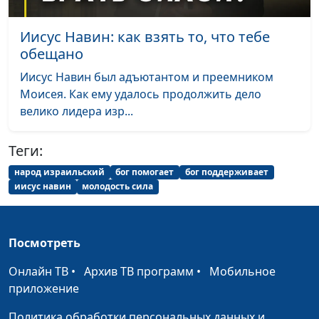
Настоящая любовь -
Алексей Дедов,
#209
это... (весна)
священнослужитель
Иисус Навин: как взять то, что тебе
обещано
Что дает церковь
Алексей Дедов,
#208
человеку? (осень)
священнослужитель
Иисус Навин был адъютантом и преемником
Моисея. Как ему удалось продолжить дело
Что дает церковь
Алексей Дедов,
#207
велико лидера изр...
человеку? (лето)
священнослужитель
Что дает церковь
Теги:
Алексей Дедов,
#206
человеку? (зима)
священнослужитель
народ израильский
бог помогает
бог поддерживает
иисус навин
молодость сила
Что дает церковь
Алексей Дедов,
#205
человеку? (весна)
священнослужитель
Бог дает щедро (осень)
Алексей Дедов,
#204
Посмотреть
священнослужитель
Онлайн ТВ
•
Архив ТВ программ
•
Мобильное
Бог дает щедро (лето)
приложение
Алексей Дедов,
#203
священнослужитель
Политика обработки персональных данных и