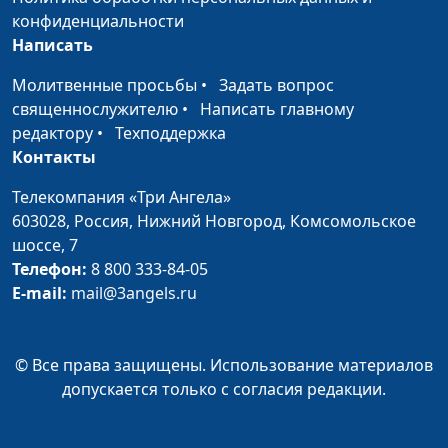
Бог дает щедро (зима)
конфиденциальности
Алексей Дедов,
#202
Написать
священнослужитель
Молитвенные просьбы
•
Задать вопрос
Бог дает щедро (весна)
Алексей Дедов,
#201
священнослужителю
•
Написать главному
священнослужитель
редактору
•
Техподдержка
Уметь слышать Бога
Алексей Дедов,
#200
Контакты
(осень)
священнослужитель
Телекомпания «Три Ангела»
Уметь слышать Бога
Алексей Дедов,
#199
603028,
Россия, Нижний Новгород,
Комсомольское
(лето)
священнослужитель
шоссе, 7
Телефон:
8 800 333-84-05
Уметь слышать Бога
Алексей Дедов,
#198
E-mail:
mail@3angels.ru
(зима)
священнослужитель
Уметь слышать Бога
Алексей Дедов,
#197
© Все права защищены. Использование материалов
(весна)
священнослужитель
допускается только с согласия редакции.
Не бойтесь людей
Алексей Дедов,
#196
(осень)
священнослужитель