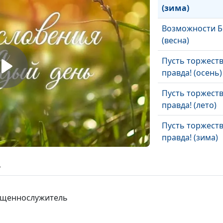
(зима)
Возможности Б
(весна)
Пусть торжеств
правда! (осень)
Пусть торжеств
правда! (лето)
Пусть торжеств
правда! (зима)
Пусть торжеств
ь
правда! (весна)
Как Бог снимае
вященнослужитель
с человека (осе
Как Бог снимае