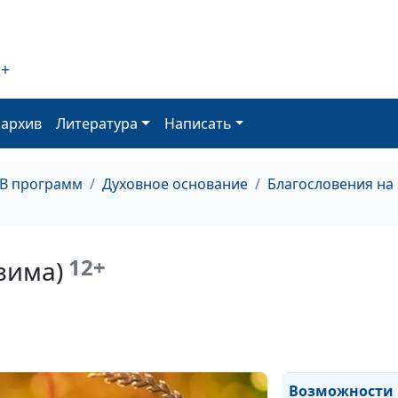
тревожиться? (
Панические ата
как христианин
2+
тревожиться? (
Панические ата
оархив
Литература
Написать
как христианин
тревожиться? (
ТВ программ
Духовное основание
Благословения на
Панические ата
как христианин
тревожиться? (
12+
зима)
Возможности Б
(осень)
Возможности Б
(лето)
Возможности 