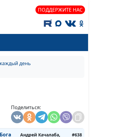
осень)
ПОДДЕРЖИТЕ НАС
ки:
Андрей Качалаба,
#643
у не
священнослужитель
лето)
ки:
Андрей Качалаба,
#642
у не
священнослужитель
зима)
 каждый день
ки:
Андрей Качалаба,
#641
у не
священнослужитель
весна)
ога
Андрей Качалаба,
#640
священнослужитель
Поделиться:
ога
Андрей Качалаба,
#639
священнослужитель
Бога
Андрей Качалаба,
#638