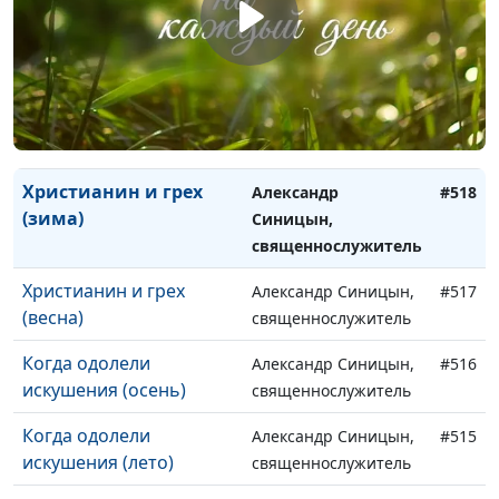
(весна)
Христианин и грех
Александр Синицын,
#520
(осень)
священнослужитель
Христианин и грех
Александр Синицын,
#519
(лето)
священнослужитель
Христианин и грех
Александр
#518
(зима)
Синицын,
священнослужитель
Христианин и грех
Александр Синицын,
#517
(весна)
священнослужитель
Когда одолели
Александр Синицын,
#516
искушения (осень)
священнослужитель
Когда одолели
Александр Синицын,
#515
искушения (лето)
священнослужитель