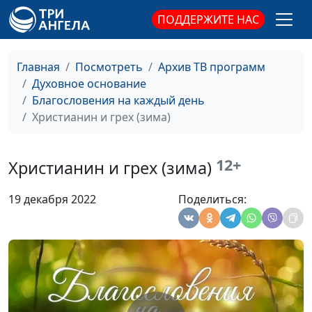
Значение добрых дел
Александр Синицын,
#526
(зима)
ПОДДЕРЖИТЕ НАС
священнослужитель
Значение добрых дел
Александр Синицын,
#525
(весна)
священнослужитель
Главная
Посмотреть
Архив ТВ программ
Духовное основание
Главные темы
Александр Синицын,
#524
Благословения на каждый день
Священного Писания
священнослужитель
Христианин и грех (зима)
(осень)
Главные темы
Александр Синицын,
#523
12+
Христианин и грех (зима)
Священного Писания
священнослужитель
(лето)
19 декабря 2022
Поделиться:
Главные темы
Александр Синицын,
#522
Священного Писания
священнослужитель
(зима)
Главные темы
Александр Синицын,
#521
Священного Писания
священнослужитель