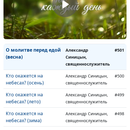
(осень)
священнослужитель
О молитве перед едой
Александр Синицын,
#503
(лето)
священнослужитель
О молитве перед едой
Александр Синицын,
#502
(зима)
священнослужитель
О молитве перед едой
Александр
#501
(весна)
Синицын,
священнослужитель
Кто окажется на
Александр Синицын,
#500
небесах? (осень)
священнослужитель
Кто окажется на
Александр Синицын,
#499
небесах? (лето)
священнослужитель
Кто окажется на
Александр Синицын,
#498
небесах? (зима)
священнослужитель