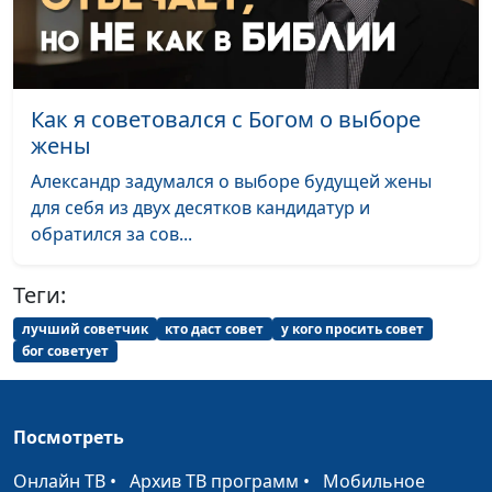
(лето)
священнослужитель
Как трудиться с Богом?
Алексей Дедов,
#170
(зима)
священнослужитель
Как я советовался с Богом о выборе
Как трудиться с Богом?
Алексей Дедов,
#169
жены
священнослужитель
Александр задумался о выборе будущей жены
для себя из двух десятков кандидатур и
Особое благословение
Алексей Дедов,
#168
обратился за сов...
Иосифа (осень)
священнослужитель
Особое благословение
Алексей Дедов,
#167
Теги:
Иосифа (лето)
священнослужитель
лучший советчик
кто даст совет
у кого просить совет
бог советует
Особое благословение
Алексей Дедов,
#166
Иосифа (зима)
священнослужитель
Особое благословение
Алексей Дедов,
#165
Посмотреть
Иосифа (весна)
священнослужитель
Онлайн ТВ
•
Архив ТВ программ
•
Мобильное