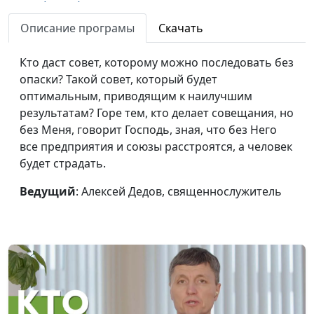
дело (весна)
священнослужитель
Описание програмы
Скачать
Бог любит всех
Алексей Дедов,
#184
одинаково (осень)
священнослужитель
Кто даст совет, которому можно последовать без
опаски? Такой совет, который будет
Бог любит всех
Алексей Дедов,
#183
оптимальным, приводящим к наилучшим
одинаково (лето)
священнослужитель
результатам? Горе тем, кто делает совещания, но
Бог любит всех
Алексей Дедов,
#182
без Меня, говорит Господь, зная, что без Него
одинаково (зима)
священнослужитель
все предприятия и союзы расстроятся, а человек
будет страдать.
Бог любит всех
Алексей Дедов,
#181
одинаково (весна)
священнослужитель
Ведущий
: Алексей Дедов, священнослужитель
Честные отношения с
Алексей Дедов,
#180
Богом (осень)
священнослужитель
Честные отношения с
Алексей Дедов,
#179
Богом (лето)
священнослужитель
Честные отношения с
Алексей Дедов,
#178