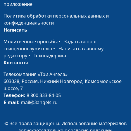
Бог заботится о нас
Андрей Довгель,
#164
приложение
(зима)
священнослужитель
Политика обработки персональных данных и
Бог заботится о нас
Андрей Довгель,
#163
конфиденциальности
(осень)
священнослужитель
Написать
Бог заботится о нас
Андрей Довгель,
#162
Молитвенные просьбы
•
Задать вопрос
(лето)
священнослужитель
священнослужителю
•
Написать главному
редактору
•
Техподдержка
Бог заботится о нас
Андрей Довгель,
#161
Контакты
(весна)
священнослужитель
Телекомпания «Три Ангела»
Что обещал мне Бог?
Андрей Довгель,
#160
603028,
Россия, Нижний Новгород,
Комсомольское
(зима)
священнослужитель
шоссе, 7
Телефон:
8 800 333-84-05
Что обещал мне Бог?
Андрей Довгель,
#159
E-mail:
mail@3angels.ru
(осень)
священнослужитель
Что обещал мне Бог?
Андрей Довгель,
#158
(лето)
священнослужитель
© Все права защищены. Использование материалов
допускается только с согласия редакции.