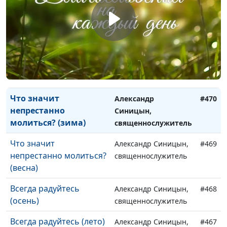
Что значит
Александр Синицын,
#472
непрестанно молиться?
священнослужитель
(осень)
Что значит
Александр Синицын,
#471
непрестанно молиться?
священнослужитель
(лето)
Что значит
Александр
#470
непрестанно
Синицын,
молиться? (зима)
священнослужитель
Что значит
Александр Синицын,
#469
непрестанно молиться?
священнослужитель
(весна)
Всегда радуйтесь
Александр Синицын,
#468
(осень)
священнослужитель
Всегда радуйтесь (лето)
Александр Синицын,
#467