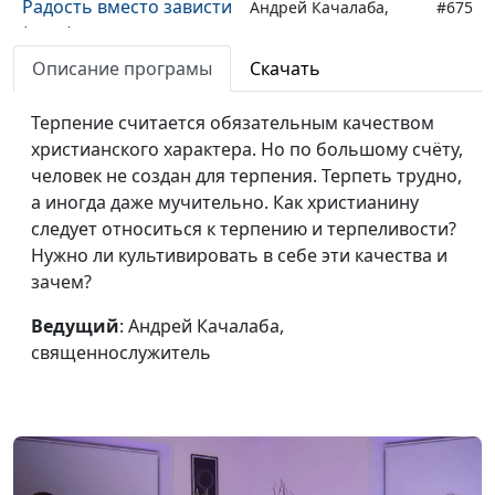
Радость вместо зависти
Андрей Качалаба,
#675
(лето)
священнослужитель
Описание програмы
Скачать
Радость вместо зависти
Андрей Качалаба,
#674
(зима)
священнослужитель
Терпение считается обязательным качеством
христианского характера. Но по большому счёту,
Радость вместо зависти
Андрей Качалаба,
#673
человек не создан для терпения. Терпеть трудно,
(весна)
священнослужитель
а иногда даже мучительно. Как христианину
Жизнь ради богатства
Андрей Качалаба,
#672
следует относиться к терпению и терпеливости?
— грех? (осень)
священнослужитель
Нужно ли культивировать в себе эти качества и
зачем?
Жизнь ради богатства
Андрей Качалаба,
#671
— грех? (лето)
священнослужитель
Ведущий
: Андрей Качалаба,
священнослужитель
Жизнь ради богатства
Андрей Качалаба,
#670
— грех? (зима)
священнослужитель
Жизнь ради богатства
Андрей Качалаба,
#669
— грех? (весна)
священнослужитель