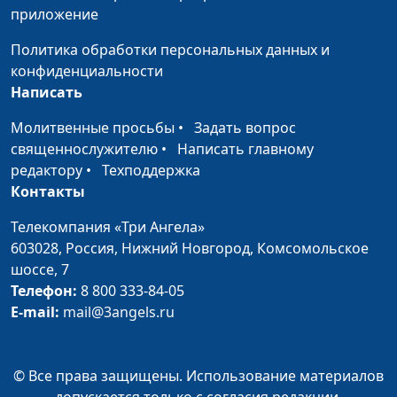
видишь только плохое
священнослужитель
приложение
(лето)
Политика обработки персональных данных и
Когда всё плохо. Если
Андрей Качалаба,
#654
конфиденциальности
видишь только плохое
священнослужитель
Написать
(зима)
Молитвенные просьбы
•
Задать вопрос
Когда всё плохо. Если
Андрей Качалаба,
#653
священнослужителю
•
Написать главному
видишь только плохое
священнослужитель
редактору
•
Техподдержка
(весна)
Контакты
Кто такой настоящий
Андрей Качалаба,
#652
Телекомпания «Три Ангела»
герой? (осень)
священнослужитель
603028,
Россия, Нижний Новгород,
Комсомольское
шоссе, 7
Кто такой настоящий
Андрей Качалаба,
#651
Телефон:
8 800 333-84-05
герой? (лето)
священнослужитель
E-mail:
mail@3angels.ru
Кто такой настоящий
Андрей Качалаба,
#650
герой? (зима)
священнослужитель
© Все права защищены. Использование материалов
Кто такой настоящий
допускается только с согласия редакции.