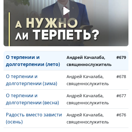
пожнешь (зима)
священнослужитель
Что посеешь, то и
Андрей Качалаба,
#681
пожнешь (весна)
священнослужитель
О терпении и
Андрей Качалаба,
#680
долготерпении (осень)
священнослужитель
О терпении и
Андрей Качалаба,
#679
долготерпении (лето)
священнослужитель
О терпении и
Андрей Качалаба,
#678
долготерпении (зима)
священнослужитель
О терпении и
Андрей Качалаба,
#677
долготерпении (весна)
священнослужитель
Радость вместо зависти
Андрей Качалаба,
#676
(осень)
священнослужитель