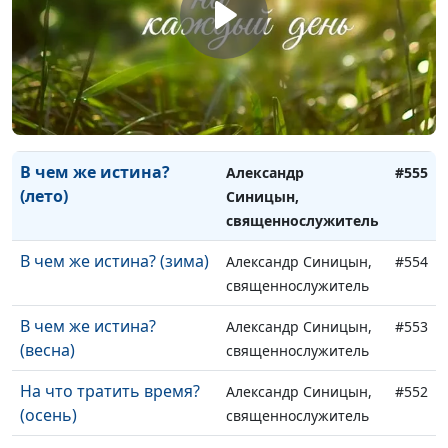
свободу (зима)
священнослужитель
Как обрести духовную
Александр Синицын,
#557
свободу (весна)
священнослужитель
В чём же истина?
Александр Синицын,
#556
(осень)
священнослужитель
В чем же истина?
Александр
#555
(лето)
Синицын,
священнослужитель
В чем же истина? (зима)
Александр Синицын,
#554
священнослужитель
В чем же истина?
Александр Синицын,
#553
(весна)
священнослужитель
На что тратить время?
Александр Синицын,
#552
(осень)
священнослужитель