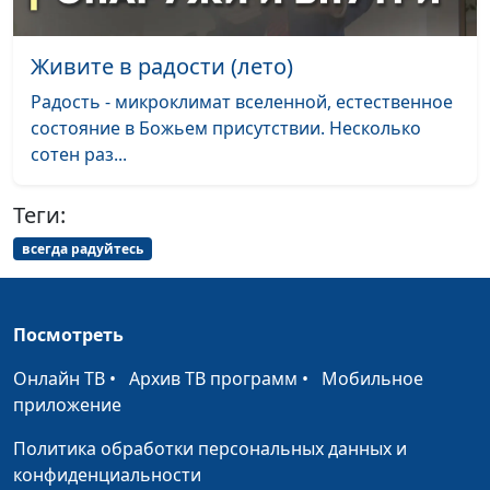
Раб богатства (лето)
Роман Маринин,
#447
священнослужитель
Живите в радости (лето)
Раб богатства (зима)
Роман Маринин,
#446
Радость - микроклимат вселенной, естественное
священнослужитель
состояние в Божьем присутствии. Несколько
сотен раз...
Раб богатства (весна)
Роман Маринин,
#445
священнослужитель
Теги:
Исцеление слепого
Роман Маринин,
#444
всегда радуйтесь
(осень)
священнослужитель
Исцеление слепого
Роман Маринин,
#443
(лето)
Посмотреть
священнослужитель
Онлайн ТВ
•
Архив ТВ программ
•
Мобильное
Исцеление слепого
Роман Маринин,
#442
приложение
(зима)
священнослужитель
Политика обработки персональных данных и
Исцеление слепого
Роман Маринин,
#441
конфиденциальности
(весна)
священнослужитель