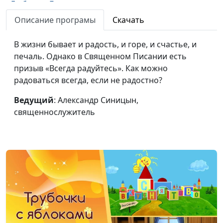
Любовь к Богу: какая
Александр Синицын,
#461
она? (весна)
священнослужитель
Описание програмы
Скачать
Просите, и дано будет
Роман Маринин,
#460
В жизни бывает и радость, и горе, и счастье, и
вам (осень)
священнослужитель
печаль. Однако в Священном Писании есть
призыв «Всегда радуйтесь». Как можно
Просите, и дано будет
Роман Маринин,
#459
радоваться всегда, если не радостно?
вам (лето)
священнослужитель
Ведущий
: Александр Синицын,
Просите, и дано будет
Роман Маринин,
#458
священнослужитель
вам (зима)
священнослужитель
Просите, и дано будет
Роман Маринин,
#457
вам (весна)
священнослужитель
Неустанно молитесь
Роман Маринин,
#456
(осень)
священнослужитель
Неустанно молитесь
Роман Маринин,
#455
(лето)
священнослужитель