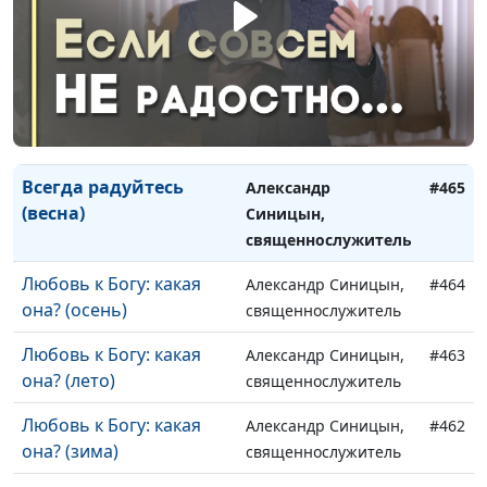
(осень)
священнослужитель
Всегда радуйтесь (лето)
Александр Синицын,
#467
священнослужитель
Всегда радуйтесь (зима)
Александр Синицын,
#466
священнослужитель
Всегда радуйтесь
Александр
#465
(весна)
Синицын,
священнослужитель
Любовь к Богу: какая
Александр Синицын,
#464
она? (осень)
священнослужитель
Любовь к Богу: какая
Александр Синицын,
#463
она? (лето)
священнослужитель
Любовь к Богу: какая
Александр Синицын,
#462
она? (зима)
священнослужитель