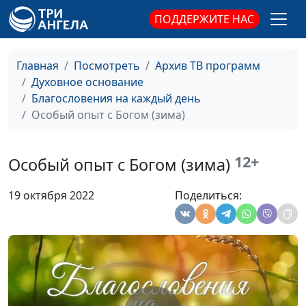
ПОДДЕРЖИТЕ НАС
Притча о жемчужине
Роман Маринин,
#423
(лето)
священнослужитель
Главная
Посмотреть
Архив ТВ программ
Притча о жемчужине
Роман Маринин,
#422
Духовное основание
(зима)
священнослужитель
Благословения на каждый день
Притча о жемчужине
Роман Маринин,
#421
Особый опыт с Богом (зима)
(весна)
священнослужитель
Притча о найденном
Роман Маринин,
#420
12+
Особый опыт с Богом (зима)
сокровище (осень)
священнослужитель
19 октября 2022
Поделиться:
Притча о найденном
Роман Маринин,
#419
сокровище (лето)
священнослужитель
Притча о найденном
Роман Маринин,
#418
сокровище (зима)
священнослужитель
Притча о найденном
Роман Маринин,
#417