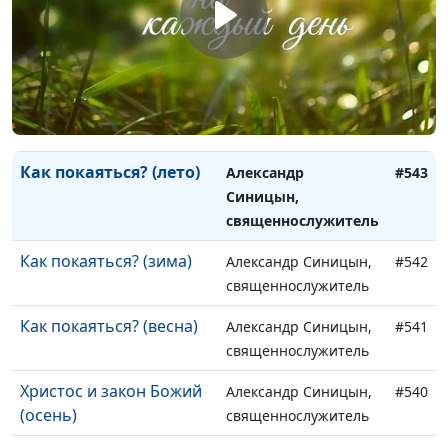
Манипуляции и
Александр Синицын,
#545
проповедь Евангелия
священнослужитель
(весна)
Как покаяться? (осень)
Александр Синицын,
#544
священнослужитель
Как покаяться? (лето)
Александр
#543
Синицын,
священнослужитель
Как покаяться? (зима)
Александр Синицын,
#542
священнослужитель
Как покаяться? (весна)
Александр Синицын,
#541
священнослужитель
Христос и закон Божий
Александр Синицын,
#540
(осень)
священнослужитель