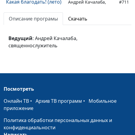
Какая благодать! (лето)
Андрей Качалаба,
#711
священнослужитель
Описание програмы
Скачать
Какая благодать! (зима)
Андрей Качалаба,
#710
священнослужитель
Ведущий
: Андрей Качалаба,
Какая благодать!
Андрей Качалаба,
#709
священнослужитель
(весна)
священнослужитель
Благословение и
Андрей Качалаба,
#708
проклятье (осень)
священнослужитель
Благословение и
Андрей Качалаба,
#707
проклятье (лето)
священнослужитель
Посмотреть
Благословение и
Андрей Качалаба,
#706
Онлайн ТВ
•
Архив ТВ программ
•
Мобильное
проклятье (зима)
священнослужитель
приложение
Благословение и
Андрей Качалаба,
#705
Политика обработки персональных данных и
проклятье (весна)
священнослужитель
конфиденциальности
Написать