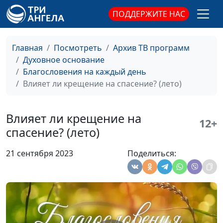
жизни (весна)
священнослужитель
ПОДДЕРЖИТЕ НАС
Доброе имя (осень)
Андрей Качалаба,
#724
священнослужитель
Главная
Посмотреть
Архив ТВ программ
Духовное основание
Доброе имя (лето)
Андрей Качалаба,
#723
Благословения на каждый день
священнослужитель
Влияет ли крещение на спасение? (лето)
Доброе имя (зима)
Андрей Качалаба,
#722
священнослужитель
Влияет ли крещение на
12+
Доброе имя (весна)
Андрей Качалаба,
#721
спасение? (лето)
священнослужитель
21 сентября 2023
Поделиться:
От всех ли грехов
Андрей Качалаба,
#720
очищает Бог? (осень)
священнослужитель
От всех ли грехов
Андрей Качалаба,
#719
очищает Бог? (лето)
священнослужитель
От всех ли грехов
Андрей Качалаба,
#718