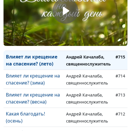
очищает Бог? (зима)
священнослужитель
От всех ли грехов
Андрей Качалаба,
#717
очищает Бог? (весна)
священнослужитель
Влияет ли крещение на
Андрей Качалаба,
#716
спасение? (осень)
священнослужитель
Влияет ли крещение
Андрей Качалаба,
#715
на спасение? (лето)
священнослужитель
Влияет ли крещение на
Андрей Качалаба,
#714
спасение? (зима)
священнослужитель
Влияет ли крещение на
Андрей Качалаба,
#713
спасение? (весна)
священнослужитель
Какая благодать!
Андрей Качалаба,
#712
(осень)
священнослужитель